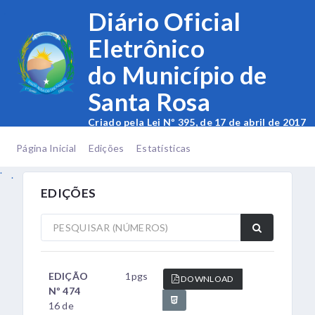
.
Diário Oficial
Eletrônico
do Município de
Santa Rosa
Criado pela Lei Nº 395, de 17 de abril de 2017
.
.
Página Inicial
Edições
Estatísticas
.
.
EDIÇÕES
EDIÇÃO
1pgs
DOWNLOAD
Nº 474
16 de