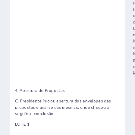
r
t
u
c
f
e
i
n
i
p
n
(
4. Abertura de Propostas
O Presidente iniciou abertura dos envelopes das
propostas e análise das mesmas, onde chegou a
seguinte conclusão:
LOTE 1