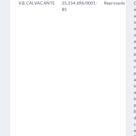
V.B.CALVACANTE
25.354.696/0001-
Reprovado
85
e
o
e
o
a
p
o
r
p
a
i
a
i
l
c
e